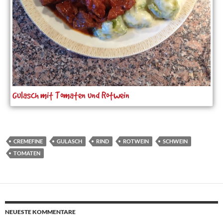
Gulasch mit Tomaten und Rotwein
CREMEFINE
GULASCH
RIND
ROTWEIN
SCHWEIN
TOMATEN
NEUESTE KOMMENTARE