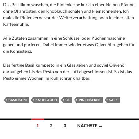
Das Basilikum waschen, die Pinienkerne kurz in einer kleinen Pfanne
ohne Öl anrösten, den Knoblauch schälen und kleinschneiden. Ich
male die Pinienkerne vor der Weiterverarbeitung noch in einer alten
Kaffeemühle.
Alle Zutaten zusammen in eine Schlüssel oder Küchenmaschine
geben und pürieren. Dabei immer wieder etwas Olivenöl zugeben für
die Konsistenz.
Das fertige Basilikumpesto in ein Glas geben und soviel Olivenöl
darauf geben bis das Pesto von der Luft abgeschlossen ist. So ist das
Pesto einige Wochen im Kühlschrank haltbar.
BASILIKUM
KNOBLAUCH
ÖL
PINIENKERNE
SALZ
Beitragsnavigation
1
2
3
NÄCHSTE →