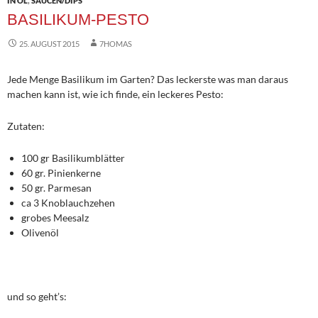
IN ÖL
,
SAUCEN/DIPS
BASILIKUM-PESTO
25. AUGUST 2015
7HOMAS
Jede Menge Basilikum im Garten? Das leckerste was man daraus
machen kann ist, wie ich finde, ein leckeres Pesto:
Zutaten:
100 gr Basilikumblätter
60 gr. Pinienkerne
50 gr. Parmesan
ca 3 Knoblauchzehen
grobes Meesalz
Olivenöl
und so geht’s: