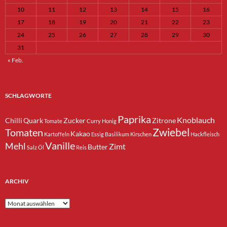
10
11
12
13
14
15
16
17
18
19
20
21
22
23
24
25
26
27
28
29
30
31
« Feb.
SCHLAGWORTE
Paprika
Knoblauch
Chilli
Quark
Zucker
Zitrone
Tomate
Curry
Honig
Zwiebel
Tomaten
Kakao
Kartoffeln
Essig
Basilikum
Kirschen
Hackfleisch
Vanille
Mehl
Zimt
Butter
Salz
Öl
Reis
ARCHIV
Archiv