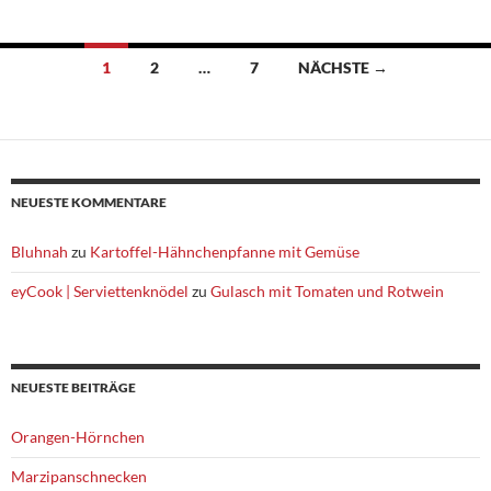
Beitragsnavigation
1
2
…
7
NÄCHSTE →
NEUESTE KOMMENTARE
Bluhnah
zu
Kartoffel-Hähnchenpfanne mit Gemüse
eyCook | Serviettenknödel
zu
Gulasch mit Tomaten und Rotwein
NEUESTE BEITRÄGE
Orangen-Hörnchen
Marzipanschnecken