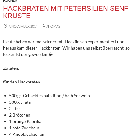
KOCHEN
HACKBRATEN MIT PETERSILIEN-SENF-
KRUSTE
7. NOVEMBER 2014
7HOMAS
Heute haben wir mal wieder mit Hackfleisch experimentiert und
heraus kam dieser Hackbraten. Wir haben uns selbst überrascht, so
lecker ist der geworden 😀
Zutaten:
für den Hackbraten
500 gr. Gehacktes halb Rind / halb Schwein
500 gr. Tatar
2 Eier
2 Brötchen
1 orange Paprika
1 rote Zwiebeln
4 Knoblauchzehen