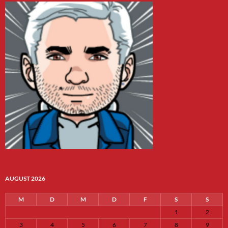
AUGUST 2026
M
D
M
D
F
S
S
1
2
3
4
5
6
7
8
9