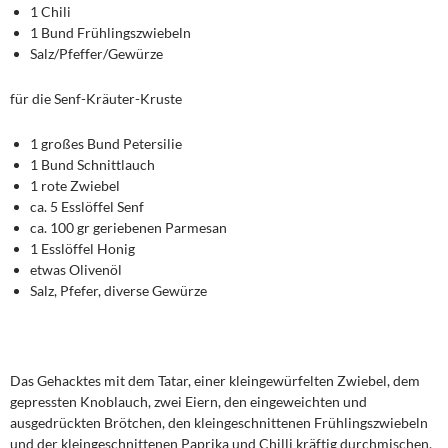
1 Chili
1 Bund Frühlingszwiebeln
Salz/Pfeffer/Gewürze
für die Senf-Kräuter-Kruste
1 großes Bund Petersilie
1 Bund Schnittlauch
1 rote Zwiebel
ca. 5 Esslöffel Senf
ca. 100 gr geriebenen Parmesan
1 Esslöffel Honig
etwas Olivenöl
Salz, Pfefer, diverse Gewürze
Das Gehacktes mit dem Tatar, einer kleingewürfelten Zwiebel, dem
gepressten Knoblauch, zwei Eiern, den eingeweichten und
ausgedrückten Brötchen, den kleingeschnittenen Frühlingszwiebeln
und der kleingeschnittenen Paprika und Chilli kräftig durchmischen,