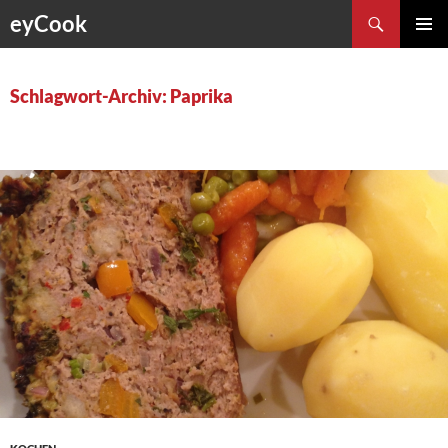
Zum
Suchen
eyCook
Inhalt
PRIMÄR
springen
MENÜ
Schlagwort-Archiv: Paprika