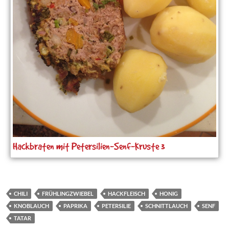
Hackbraten mit Petersilien-Senf-Kruste 3
CHILI
FRÜHLINGZWIEBEL
HACKFLEISCH
HONIG
KNOBLAUCH
PAPRIKA
PETERSILIE
SCHNITTLAUCH
SENF
TATAR