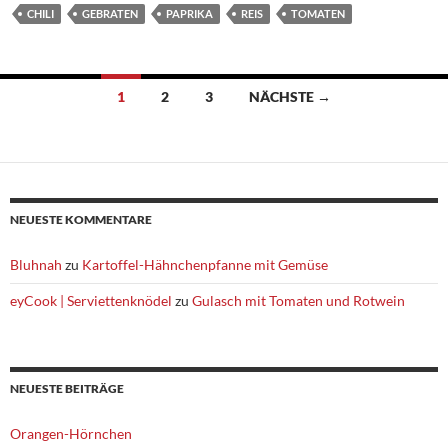
CHILI
GEBRATEN
PAPRIKA
REIS
TOMATEN
Beitragsnavigation
1
2
3
NÄCHSTE →
NEUESTE KOMMENTARE
Bluhnah
zu
Kartoffel-Hähnchenpfanne mit Gemüse
eyCook | Serviettenknödel
zu
Gulasch mit Tomaten und Rotwein
NEUESTE BEITRÄGE
Orangen-Hörnchen