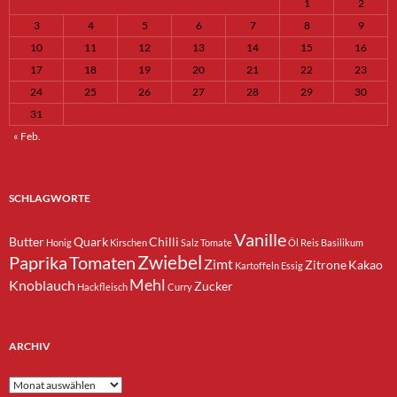
1
2
3
4
5
6
7
8
9
10
11
12
13
14
15
16
17
18
19
20
21
22
23
24
25
26
27
28
29
30
31
« Feb.
SCHLAGWORTE
Vanille
Butter
Quark
Chilli
Honig
Kirschen
Salz
Tomate
Öl
Reis
Basilikum
Zwiebel
Paprika
Tomaten
Zimt
Zitrone
Kakao
Kartoffeln
Essig
Mehl
Knoblauch
Zucker
Hackfleisch
Curry
ARCHIV
Archiv