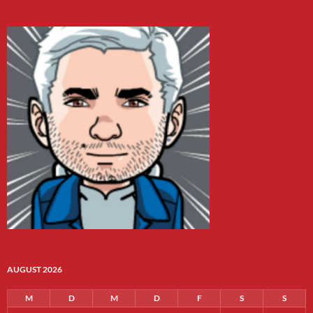
AUGUST 2026
M
D
M
D
F
S
S