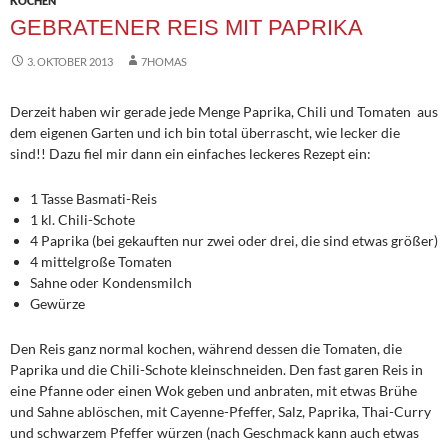
KOCHEN
GEBRATENER REIS MIT PAPRIKA
3. OKTOBER 2013
7HOMAS
Derzeit haben wir gerade jede Menge Paprika, Chili und Tomaten aus
dem eigenen Garten und ich bin total überrascht, wie lecker die
sind!! Dazu fiel mir dann ein einfaches leckeres Rezept ein:
1 Tasse Basmati-Reis
1 kl. Chili-Schote
4 Paprika (bei gekauften nur zwei oder drei, die sind etwas größer)
4 mittelgroße Tomaten
Sahne oder Kondensmilch
Gewürze
Den Reis ganz normal kochen, während dessen die Tomaten, die
Paprika und die Chili-Schote kleinschneiden. Den fast garen Reis in
eine Pfanne oder einen Wok geben und anbraten, mit etwas Brühe
und Sahne ablöschen, mit Cayenne-Pfeffer, Salz, Paprika, Thai-Curry
und schwarzem Pfeffer würzen (nach Geschmack kann auch etwas