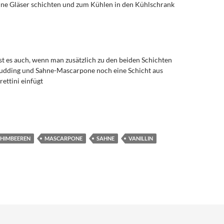
ine Gläser schichten und zum Kühlen in den Kühlschrank
ist es auch, wenn man zusätzlich zu den beiden Schichten
udding und Sahne-Mascarpone noch eine Schicht aus
ettini einfügt
HIMBEEREN
MASCARPONE
SAHNE
VANILLIN