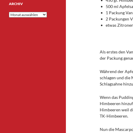
450 gr. Himbe
ARCHIV
500 ml Apfelsa
1 Packung Van
Archiv
2 Packungen V
etwas Zitronen
Als erstes den Van
der Packung gena
Während der Apfel
schlagen und die
Schlagsahne hinz
Wenn das Puddings
Himbeeren hinzufü
Himbeeren weil die
TK-Himbeeren.
Nun die Mascarpo