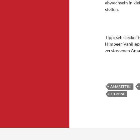
abwechseln in kle
stellen.
Tipp: sehr lecker 
Himbeer-Vanillep
zerstossenen Amar
AMARETTINI
ZITRONE