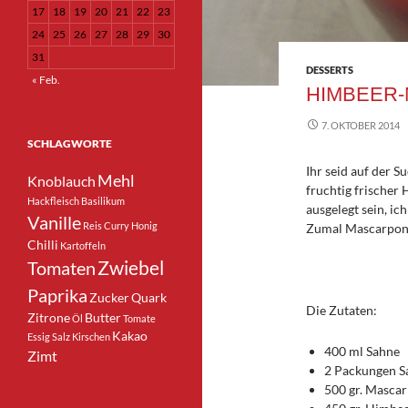
17
18
19
20
21
22
23
24
25
26
27
28
29
30
31
DESSERTS
« Feb.
HIMBEER
7. OKTOBER 2014
SCHLAGWORTE
Ihr seid auf der 
Mehl
Knoblauch
fruchtig frischer
Hackfleisch
Basilikum
ausgelegt sein, ich
Vanille
Reis
Curry
Honig
Zumal Mascarpone n
Chilli
Kartoffeln
Zwiebel
Tomaten
Paprika
Zucker
Quark
Die Zutaten:
Zitrone
Butter
Öl
Tomate
Kakao
Essig
Salz
Kirschen
400 ml Sahne
Zimt
2 Packungen S
500 gr. Masca