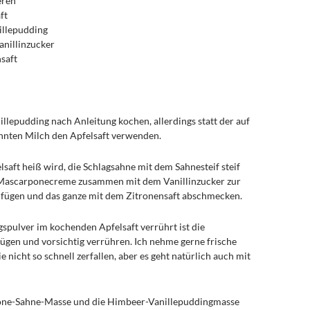
eren
ft
illepudding
anillinzucker
saft
illepudding nach Anleitung kochen, allerdings statt der auf
nnten Milch den Apfelsaft verwenden.
saft heiß wird, die Schlagsahne mit dem Sahnesteif steif
 Mascarponecreme zusammen mit dem Vanillinzucker zur
ufügen und das ganze mit dem Zitronensaft abschmecken.
pulver im kochenden Apfelsaft verrührt ist die
gen und vorsichtig verrühren. Ich nehme gerne frische
 nicht so schnell zerfallen, aber es geht natürlich auch mit
ne-Sahne-Masse und die Himbeer-Vanillepuddingmasse