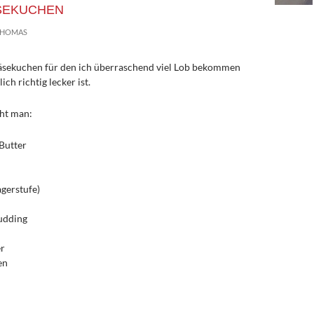
ÄSEKUCHEN
7HOMAS
Käsekuchen für den ich überraschend viel Lob bekommen
ch richtig lecker ist.
ht man:
Butter
gerstufe)
udding
er
en