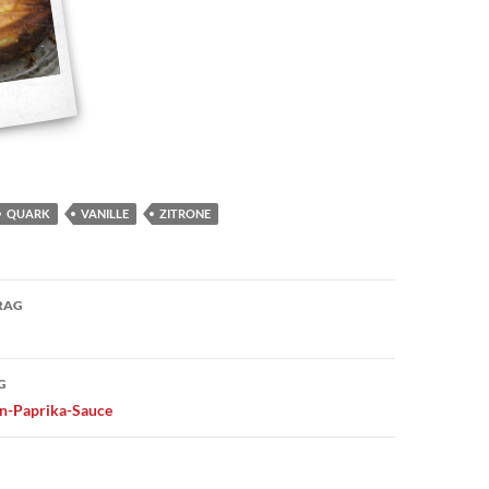
QUARK
VANILLE
ZITRONE
ation
RAG
G
en-Paprika-Sauce