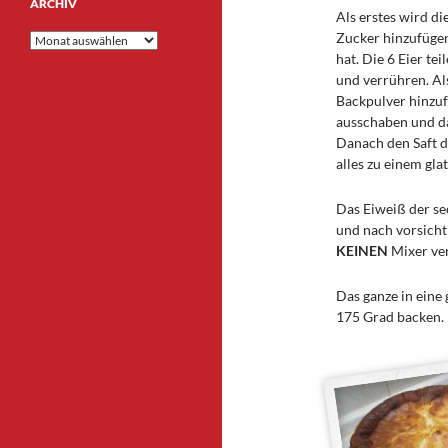
ARCHIV
Als erstes wird d
Zucker hinzufügen
Archiv
hat. Die 6 Eier te
und verrühren. Al
Backpulver hinzuf
ausschaben und da
Danach den Saft d
alles zu einem gla
Das Eiweiß der se
und nach vorsicht
KEINEN
Mixer ve
Das ganze in eine 
175 Grad backen.