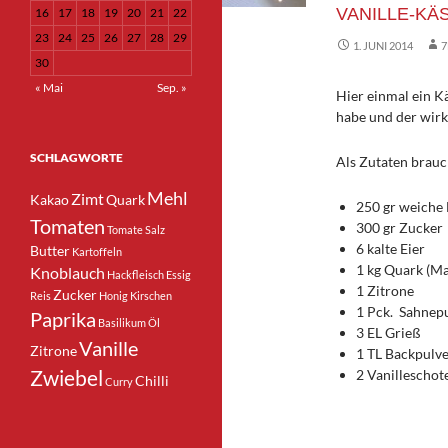
VANILLE-K
16
17
18
19
20
21
22
23
24
25
26
27
28
29
1. JUNI 2014
30
« Mai
Sep. »
Hier einmal ein 
habe und der wirkli
SCHLAGWORTE
Als Zutaten brauc
Mehl
Zimt
Kakao
Quark
250 gr weiche 
Tomaten
300 gr Zucker
Tomate
Salz
6 kalte Eier
Butter
Kartoffeln
1 kg Quark (Ma
Knoblauch
Hackfleisch
Essig
1 Zitrone
Zucker
Reis
Honig
Kirschen
1 Pck. Sahnep
Paprika
Basilikum
Öl
3 EL Grieß
Vanille
Zitrone
1 TL Backpulv
Zwiebel
2 Vanilleschot
Chilli
Curry